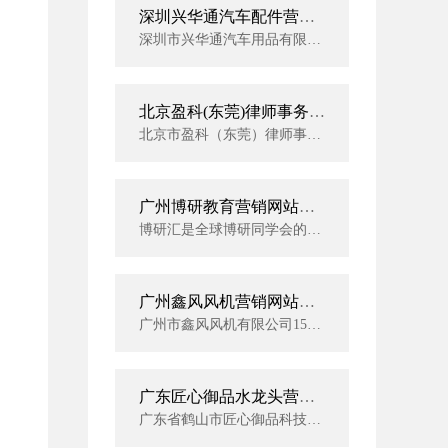
深圳兴华通汽车配件营销网站建设案例
深圳市兴华通汽车用品有限公司成立于2002年，我公司现拥有40名玻璃功能膜工程师、30名高级贴膜技师以及20多名专业的市场营销团队。
北京盈科(东莞)律师事务所网站建设案例
北京市盈科（东莞）律师事务所成立于2016年,是一家以法律顾问|刑事辩护|合同纠纷|知识产权|投融资,为主导的律师事务所。
广州博研教育营销网站建设案例
博研汇是全球博研同学会的简称，经过近十年的发展，博研汇形成了以万名学员为核心、十万会员为基础、影响数百万企业家成员的学习型高端社群。
广州鑫风风机营销网站建设案例
广州市鑫风风机有限公司15年专业致力于工业及民用风机研发、生产。产品应用于环保净化、工业排尘、建筑物通风排气、空调工程, 消防排烟，环保降尘，以及食品，印刷包装，涂布，窑炉，陶瓷，新能源机械等配套以及各种高温高湿，腐蚀性气体的场合。
广东匠心御品水龙头营销网站建设案例
广东省鹤山市匠心御品科技有限公司创始于2013年，位于 “中国水暖卫浴王国”的址山镇。占地面积3000平方米，是一家集研发、设计、生产、销售及服务为一体的专业水龙头自主创新型企业。