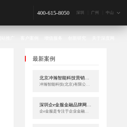
400-615-8050
深圳
广州
中山
网站推广
客户案例
增值服务
创新研究
关于深度网
最新案例
北京冲瀚智能科技营销型网站建设案例
冲瀚智能科技(北京)有限公司，总部位于北京， 是一家专注于定位系统， 服务于智慧学校智慧工厂智慧城市的高新技术企业，自成立以来，先后取得计算机软件系统专利十几项，实用新型专利7项，获得“诚信经营示范单位“AAA级信用企业称号”等多项荣誉。
深圳企e金服金融品牌网站建设案例
企e金服是专注于企业金融服务的互联网金融服务平台，现由深圳市前海拜特互联网金融服务有限公司运营。