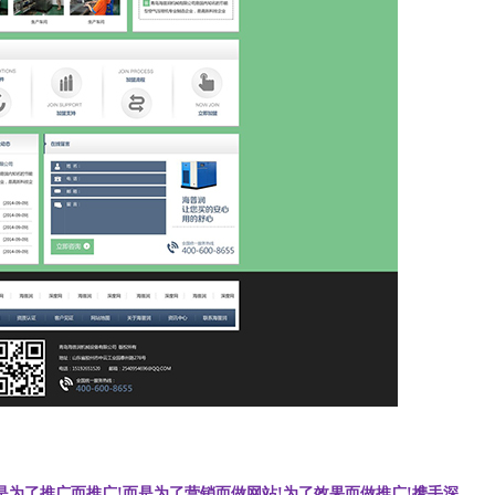
为了推广而推广!而是为了营销而做网站!为了效果而做推广!携手深