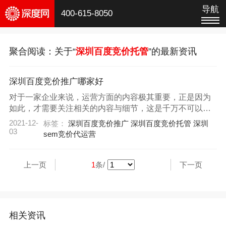
导航
400-615-8050
聚合阅读：关于“
深圳百度竞价托管
”的最新资讯
深圳百度竞价推广哪家好
对于一家企业来说，运营方面的内容极其重要，正是因为
如此，才需要关注相关的内容与细节，这是千万不可以忽
视的内容。现在互联网高速发展后，网络营销也是成为了
2021-12-
标签：
深圳百度竞价推广
深圳百度竞价托管
深圳
主流的形式，带来的宣传价值也是极其稳定，得到了很多
03
sem竞价代运营
企业的认可，而百度竞价推广的热度就很高，那么可以帮
忙运营推广的公司如何选择比较好?
上一页
1
条/
下一页
相关资讯