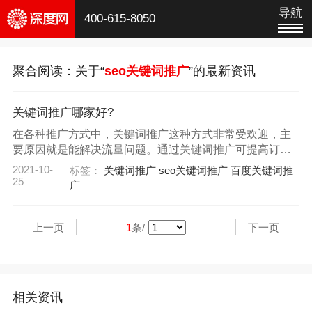
导航
400-615-8050
聚合阅读：关于“
seo关键词推广
”的最新资讯
关键词推广哪家好?
在各种推广方式中，关键词推广这种方式非常受欢迎，主
要原因就是能解决流量问题。通过关键词推广可提高订单
量，并且让客户群体流量得到提升。为了让关键词推广优
2021-10-
标签：
关键词推广
seo关键词推广
百度关键词推
势效果得到发挥，就要选择正规公司提供推广服务。
25
广
上一页
1
条/
下一页
相关资讯