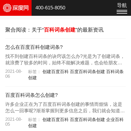
导航
400-615-8050
聚合阅读：关于“
百科词条创建
”的最新资讯
怎么在百度百科创建词条?
找不到创建百科词条的诀窍该怎么办?光是为了创建词条，
就浪费了较多的时间，始终不能解决难题，也会给朋友们
增加更多的困扰。具体该如何做呢?想要知道怎么能够轻松
2021-08-
标签：
创建百度百科
百度百科词条创建
百科词条
创建词条，就可以多了解一下的介绍内容了。
06
创建
百度百科词条怎么创建?
许多企业正在为了百度百科词条创建的事情而烦恼，这是
怎么一回事呢?渐渐掌握到更多信息之后，我们就会知道词
条也是让人们了解企业，并且对企业产生好印象，以及提
2021-08-
标签：
创建百度百科
百度百科词条创建
企业百科
升企业形象的关键所在了。不知道如何创建该怎么办呢?想
05
创建
要知道怎么解决难题，就可以查看以下的内容了。