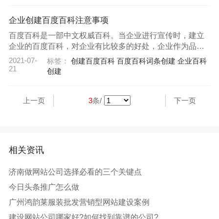
企业创建百度百科注意事项
百度百科是一部中文权威百科。当企业进行宣传时，建立
企业的百度百科，对企业有比较多的好处，企业作为品牌
的载体，创建百度百科有什么好处?大多数企业为使公司的
2021-07-
标签：
创建百度百科
百度百科词条创建
企业百科
品牌和形象更好的宣传推广，让用户寻找容易找到公司中
21
创建
有信誉的信息，创建百度百科是必不可少的，为了提高企
业的流量，那么对于创建百度百科的企业来说，能不能给
企业带来好处呢?
上一页
3
条/
下一页
相关资讯
济南做网站公司选择必看的三个关键点
今日头条推广怎么做
广州鸿韵莱服装批发营销型网站建设案例
建设网站公司哪家好?如何找到靠谱的公司?