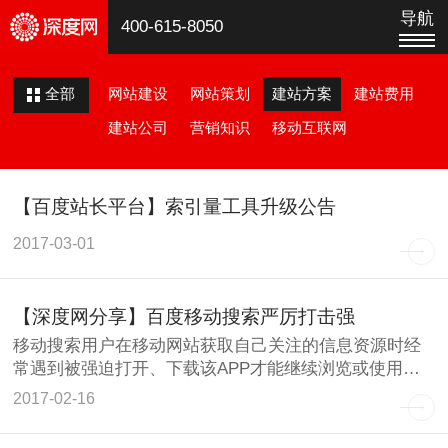
导航
400-615-8050
网站建设
网站策划
建站方案
建站费用
全部
建站公司
营销知识
移动互联网
【百度站长平台】索引量工具升级公告
2017-03-01
【深度网分享】百度移动搜索严厉打击强
移动搜索用户在移动网站获取自己关注的信息资源时经
常遇到被强迫打开、下载该APP才能继续浏览或使用，
但这些APP
2017-02-16