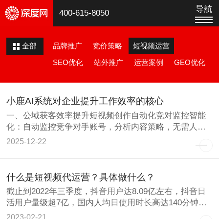
导航
400-615-8050
品牌推广
竞价策略
短视频运营
全部
SEO优化
站外推广
运营案例
GEO优化
小鹿AI系统对企业提升工作效率的核心
一、公域获客效率提升短视频创作自动化竞对监控智能
化：自动监控竞争对手账号，分析内容策略，无需人工
盯盘一键文案提
2025-12-22
什么是短视频代运营？具体做什么？
截止到2022年三季度，抖音用户达8.09亿左右，抖音日
活用户量级超7亿，国内人均日使用时长高达140分钟，
这
2023-02-21