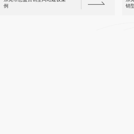
例
销
填写您的联系方式免费获取品牌策划方案与建站报
请正确填写您的联系方式，我们会在12小时内与您取得联系
深圳
广州
中山