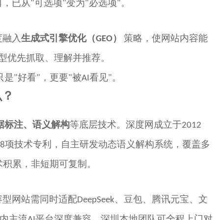
司，已从
可选项
变为
必选项
。
"
"
"
"
度融入
生成式引擎优化（
）
策略，使网站内容能
GEO
型优先抓取、理解并推荐。
只是
好看
，更要
被
看见
。
"
"
"
AI
"
么？
据标注、语义解构
等底层技术。
深度网
成立于
2012
项技术专利，自主研发动态语义解构系统，覆盖
多
8
术积累，非短期可复制。
容型网站需同时适配
、豆包、腾讯元宝、文
DeepSeek
内主流
平台深度兼容，深圳本地团队可全程上门对
AI