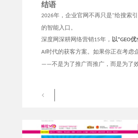
结语
年，企业官网不再只是
给搜索引
2026
"
的智能入口。
深度网深耕网络营销
年，
以
优
1
5
"GEO
时代的获客方案。如果你正在考虑
AI
不是为了推广而推广，而是为了
——