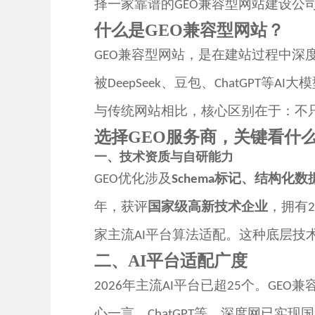
择一家靠谱的
兼容型网站建设公
GEO
什么是
GEO兼容型网站？
兼容型网站，是在建站过程中深
GEO
被
、豆包、
等
大模
DeepSeek
ChatGPT
AI
与传统网站相比，核心区别在于：不
选择
GEO服务商，关键看什
一、技术资质与自研能力
优化涉及
标记、结构化数
GEO
Schema
年，获评
国家级高新技术企业
，拥有
2
家
主流
平台算法适配。这种底层技
AI
二、
AI平台适配广度
年主流
平台已超
个。
兼
2026
AI
25
GEO
心一言、
等。深度网已实现
国
ChatGPT