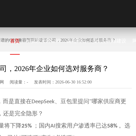
靠谱的GEO兼容型网站建设公司，2026年企业如何选对服务商？
首页
AI搜索营销GEO
高端网站
营销型网站建设
司，2026年企业如何选对服务商？
网
阅读量：
-
发表时间：2026-06-30 16:52:00
，而是直接在
、豆包里提问
哪家供应商更
DeepSeek
"
，还是完全隐形？
量将下降
；国内
搜索用户渗透率已达
。选
25%
AI
58%