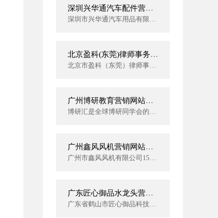
深圳兴华通汽车配件营销网站建设案例
深圳市兴华通汽车用品有限公司成立于2002年，我公司现拥有40名玻璃功能膜工程师、30名高级贴膜技师以及20多名专业的市场营销团队。
北京盈科(东莞)律师事务所网站建设案例
北京市盈科（东莞）律师事务所成立于2016年,是一家以法律顾问|刑事辩护|合同纠纷|知识产权|投融资,为主导的律师事务所。
广州博研教育营销网站建设案例
博研汇是全球博研同学会的简称，经过近十年的发展，博研汇形成了以万名学员为核心、十万会员为基础、影响数百万企业家成员的学习型高端社群。
广州鑫风风机营销网站建设案例
广州市鑫风风机有限公司15年专业致力于工业及民用风机研发、生产。产品应用于环保净化、工业排尘、建筑物通风排气、空调工程, 消防排烟，环保降尘，以及食品，印刷包装，涂布，窑炉，陶瓷，新能源机械等配套以及各种高温高湿，腐蚀性气体的场合。
广东匠心御品水龙头营销网站建设案例
广东省鹤山市匠心御品科技有限公司创始于2013年，位于 “中国水暖卫浴王国”的址山镇。占地面积3000平方米，是一家集研发、设计、生产、销售及服务为一体的专业水龙头自主创新型企业。