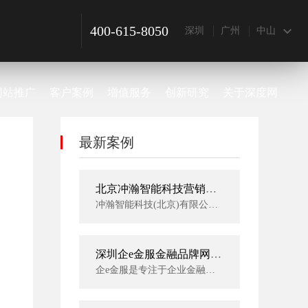
400-615-8050
深圳
广州
中山
网站推广
客户案例
增值服务
创新研究
关于深度网
最新案例
北京冲瀚智能科技营销型网站建设案例
冲瀚智能科技(北京)有限公司，总部位于北京， 是一家专注于定位系统， 服务于智慧学校智慧工厂智慧城市的高新技术企业，自成立以来，先后取得计算机软件系统专利十几项，实用新型专利7项，获得“诚信经营示范单位“AAA级信用企业称号”等多项荣誉。
深圳企e金服金融品牌网站建设案例
企e金服是专注于企业金融服务的互联网金融服务平台，现由深圳市前海拜特互联网金融服务有限公司运营。