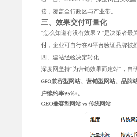
接，覆盖全行政区与产业带。
三、效果交付可量化
怎么知道有没有效果？
是决策者最
"
"
付
，企业可自行在
平台验证品牌被
AI
四、建站经验决定转化
深度网
坚持
为营销效果而建站
，自
"
"
兼容型网站、
营销型网站
、品牌
GEO
户续约率
。
95%+
GEO兼容型网站 vs 传统网站